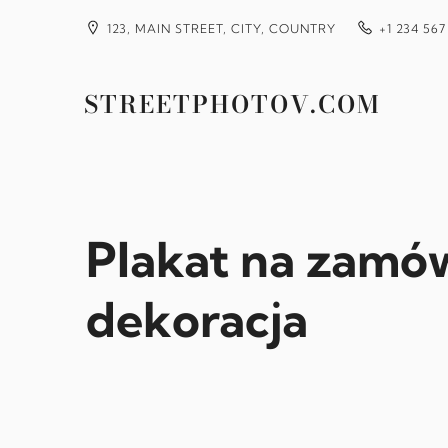
Przejdź
do
123, MAIN STREET, CITY, COUNTRY
+1 234 567
treści
STREETPHOTOV.COM
Plakat na zamów
dekoracja