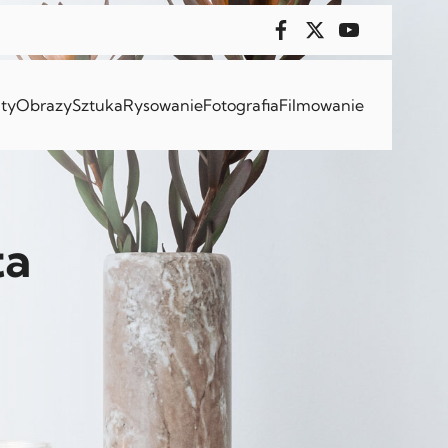
ty
Obrazy
Sztuka
Rysowanie
Fotografia
Filmowanie
ta