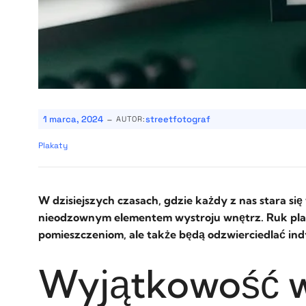
-
1 marca, 2024
streetfotograf
AUTOR:
Plakaty
W dzisiejszych czasach, gdzie każdy z nas stara si
nieodzownym elementem wystroju wnętrz. Ruk plaka
pomieszczeniom, ale także będą odzwierciedlać ind
Wyjątkowość w