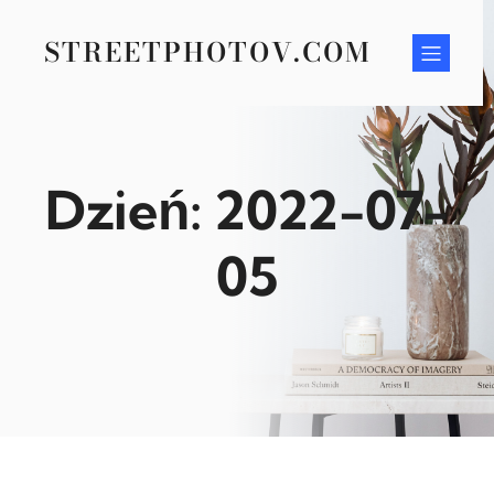
Przejdź
do
STREETPHOTOV.COM
treści
Dzień:
2022-07-
05